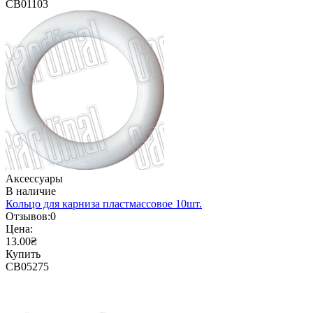
CB01103
Аксессуары
В наличие
Кольцо для карниза пластмассовое 10шт.
Отзывов:
0
Цена:
13.00₴
Купить
CB05275