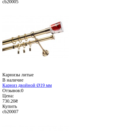
cb20005
Карнизы литые
В наличие
Карниз двойной Ø19 мм
Отзывов:
0
Цена:
730.20₴
Купить
cb20007