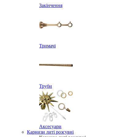
Закінчення
Тримачі
Труби
Аксесуари
Карнизи литі розсувні