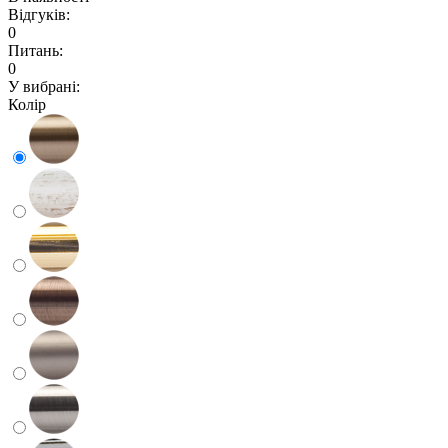
Відгуків:
0
Питань:
0
У вибрані:
Колір