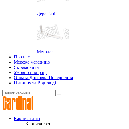
Дерев'яні
Металеві
Про нас
Мережа магазинів
Як замовити
Умови співпраці
Оплата Доставка Повернення
Питання та Відповіді
Карнизи литі
Карнизи литі