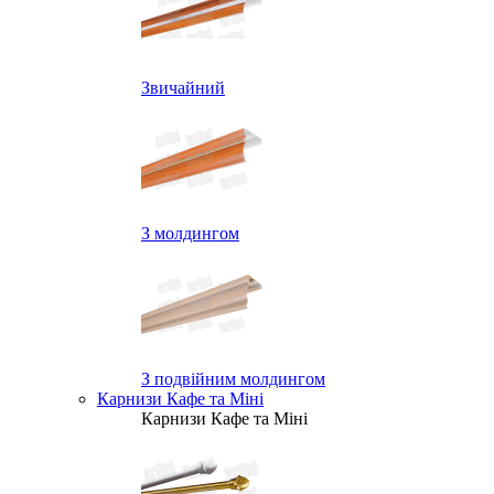
Звичайний
З молдингом
З подвійним молдингом
Карнизи Кафе та Міні
Карнизи Кафе та Міні