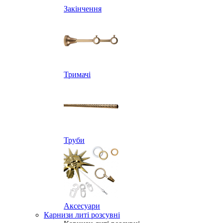
Закінчення
Тримачі
Труби
Аксесуари
Карнизи литі розсувні