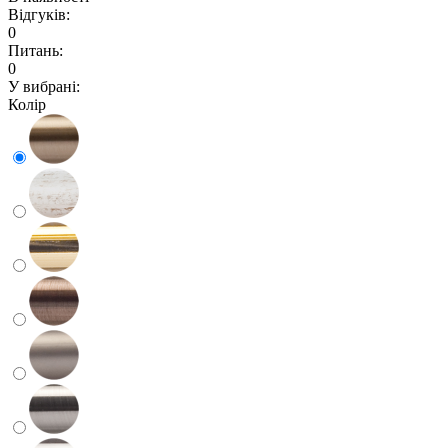
Відгуків:
0
Питань:
0
У вибрані:
Колір