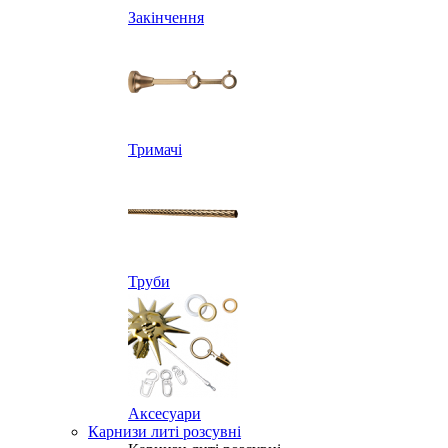
Закінчення
Тримачі
Труби
Аксесуари
Карнизи литі розсувні