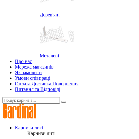
Дерев'яні
Металеві
Про нас
Мережа магазинів
Як замовити
Умови співпраці
Оплата Доставка Повернення
Питання та Відповіді
Карнизи литі
Карнизи литі