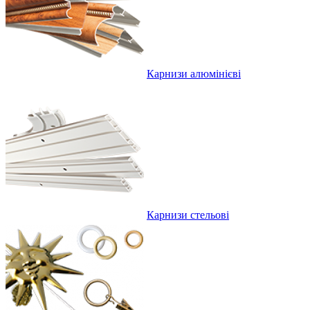
Карнизи алюмінієві
Карнизи стельові