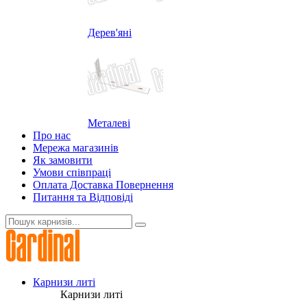
Дерев'яні
Металеві
Про нас
Мережа магазинів
Як замовити
Умови співпраці
Оплата Доставка Повернення
Питання та Відповіді
Карнизи литі
Карнизи литі