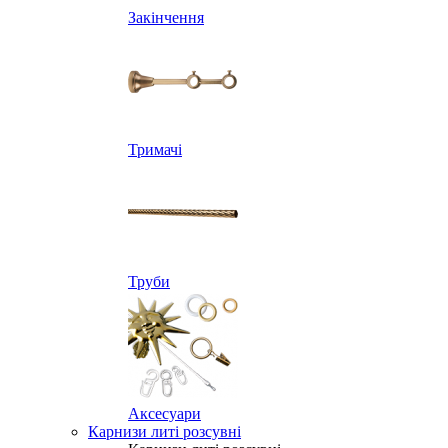
Закінчення
Тримачі
Труби
Аксесуари
Карнизи литі розсувні