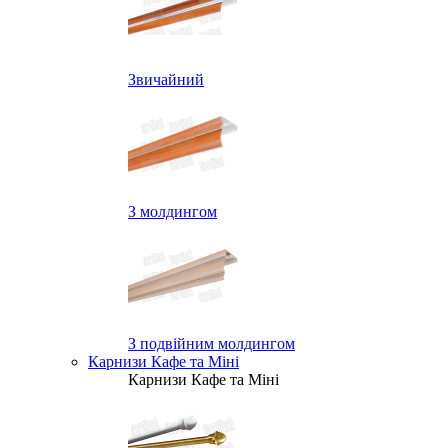
Звичайний
З молдингом
З подвійним молдингом
Карнизи Кафе та Міні
Карнизи Кафе та Міні