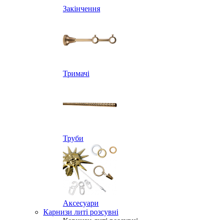
Закінчення
Тримачі
Труби
Аксесуари
Карнизи литі розсувні