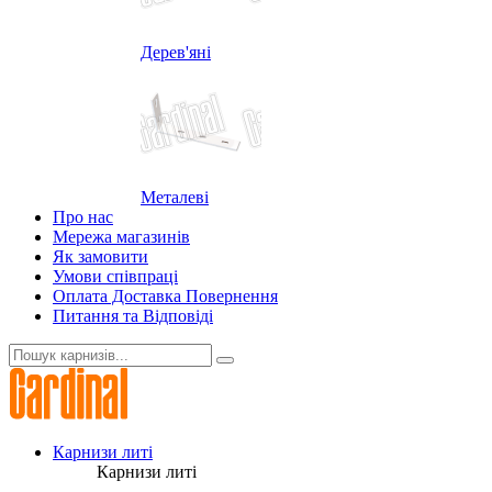
Дерев'яні
Металеві
Про нас
Мережа магазинів
Як замовити
Умови співпраці
Оплата Доставка Повернення
Питання та Відповіді
Карнизи литі
Карнизи литі