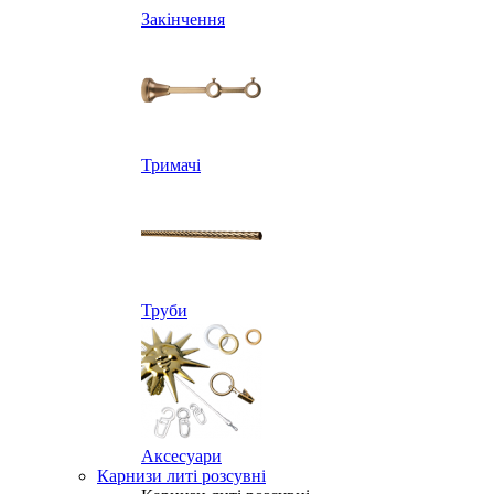
Закінчення
Тримачі
Труби
Аксесуари
Карнизи литі розсувні