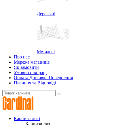
Дерев'яні
Металеві
Про нас
Мережа магазинів
Як замовити
Умови співпраці
Оплата Доставка Повернення
Питання та Відповіді
Карнизи литі
Карнизи литі