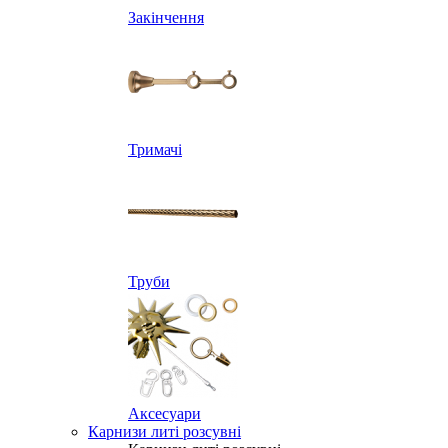
Закінчення
Тримачі
Труби
Аксесуари
Карнизи литі розсувні