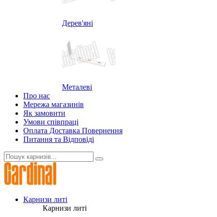
Дерев'яні
Металеві
Про нас
Мережа магазинів
Як замовити
Умови співпраці
Оплата Доставка Повернення
Питання та Відповіді
Карнизи литі
Карнизи литі