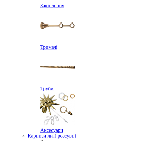
Закінчення
Тримачі
Труби
Аксесуари
Карнизи литі розсувні