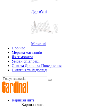
Дерев'яні
Металеві
Про нас
Мережа магазинів
Як замовити
Умови співпраці
Оплата Доставка Повернення
Питання та Відповіді
Карнизи литі
Карнизи литі