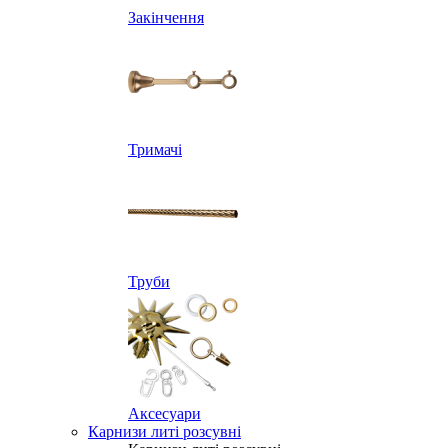
Закінчення
Тримачі
Труби
Аксесуари
Карнизи литі розсувні