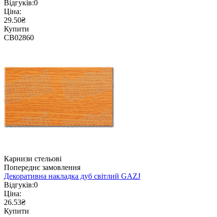
Відгуків:
0
Ціна:
29.50₴
Купити
CB02860
Карнизи стельові
Попереднє замовлення
Декоративна накладка дуб світлий GAZJ
Відгуків:
0
Ціна:
26.53₴
Купити