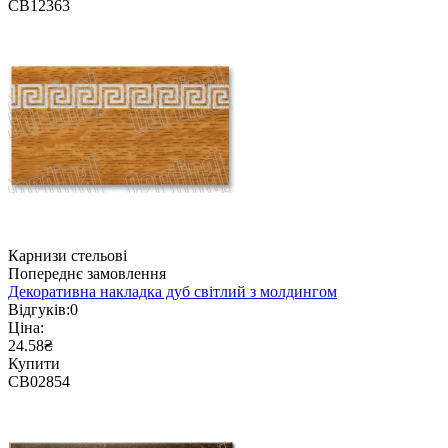
CB12363
Карнизи стельові
Попереднє замовлення
Декоративна накладка дуб світлий з молдингом
Відгуків:
0
Ціна:
24.58₴
Купити
CB02854